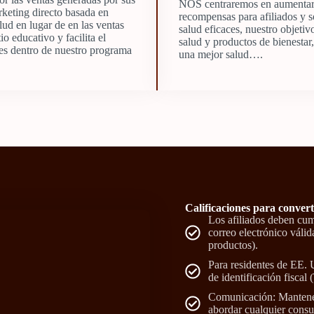
NOS centraremos en aumentar el
keting directo basada en
recompensas para afiliados y s
lud en lugar de en las ventas
salud eficaces, nuestro objeti
io educativo y facilita el
salud y productos de bienestar
nes dentro de nuestro programa
una mejor salud….
Calificaciones para convert
Los afiliados deben cump
correo electrónico válid
productos).
Para residentes de EE.
de identificación fiscal 
Comunicación: Mantener 
abordar cualquier consu