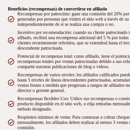
Beneficios (recompensas) de convertirse en afiliado
Recompensas por patrocinio: gane una comisión del 20% por t
generadas por personas que visiten el sitio web a través de su
independientemente de si se realiza una compra o no.
Incentivo por recomendación: cuando su cliente patrocinado m
afiliado, recibirá una recompensa adicional del 5 % por todas l
clientes recientemente referidos, que se extenderá hasta el terc
descendente patrocinada.
Potencial de recompensa total: como afiliado, tiene el potenc
recompensas totales por ventas patrocinadas debido a sus esf
compartir nuestras publicaciones de blog o videos.
Recompensas de varios niveles: los afiliados calificados pue
hasta 5 niveles de líneas descendentes patrocinadas, acumulan
ventas brutas a medida que progresan a rangos de afiliados má
director o gerente general.
Recompensas flexibles Uso: Utilice sus recompensas o comis
producto disponible en el sitio web, o elija retirarlas mensual
método designado.
Requisitos mínimos de venta: Para comenzar a cobrar cheque
mensualmente, los afiliados deben realizar al menos 3 ventas 
comisión.