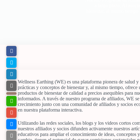
a largo plazo. Al asoci
bienestar, al mismo tiempo
Wellness Earthing (WE) es una plataforma pionera de salud 
prácticas y conceptos de bienestar y, al mismo tiempo, ofrece
productos de bienestar de calidad a precios asequibles para n
informados. A través de nuestro programa de afiliados, WE se
crecimiento junto con una comunidad de afiliados y socios e
en nuestra plataforma interactiva.
Utilizando las redes sociales, los blogs y los videos cortos co
nuestros afiliados y socios difunden activamente nuestros artí
educativos para ampliar el conocimiento de ideas, conceptos y
cambio, tienen el potencial de ganar comisiones sustanciales p