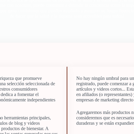
arse con nosotros, puede contribuir a difundir la conciencia sobre la impo
 que gana comisiones que pueden ayudarlo a asegurar su futuro financie
de hacer que la salud y la riqueza sean accesibles para todos!
y riqueza que promueve
No hay ningún umbral para unir
 una selección seleccionada de
registrado, puede comenzar a g
uestros consumidores
artículos y videos cortos... E
 dedica a fomentar el
en afiliados (o representantes) 
conómicamente independientes
empresas de marketing directo 
Agregaremos más productos nu
mo herramientas principales,
consideremos que es necesario.
culos de blog y videos
duraderas y se están expandie
 productos de bienestar. A
or las ventas generadas por sus