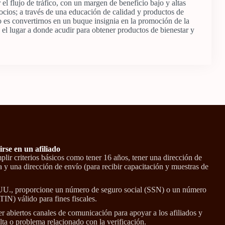
 flujo de tráfico, con un margen de beneficio bajo y altas
ocios; a través de una educación de calidad y productos de
vo es convertirnos en un buque insignia en la promoción de la
, el lugar a donde acudir para obtener productos de bienestar y
irse en un afiliado
lir criterios básicos como tener 16 años, tener una dirección de
a y una dirección de envío (para recibir capacitación y muestras de
 UU., proporcione un número de seguro social (SSN) o un número
(TIN) válido para fines fiscales.
abiertos canales de comunicación para apoyar a los afiliados y
lta o problema relacionado con la verificación.