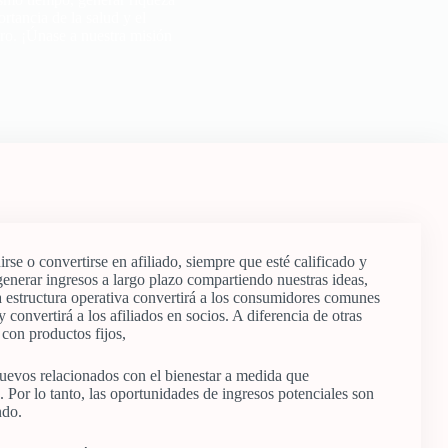
rtancia de la salud y el
ro. ¡Únase a nuestra misión
se o convertirse en afiliado, siempre que esté calificado y
enerar ingresos a largo plazo compartiendo nuestras ideas,
sta estructura operativa convertirá a los consumidores comunes
y convertirá a los afiliados en socios. A diferencia de otras
con productos fijos,
evos relacionados con el bienestar a medida que
 Por lo tanto, las oportunidades de ingresos potenciales son
ndo.