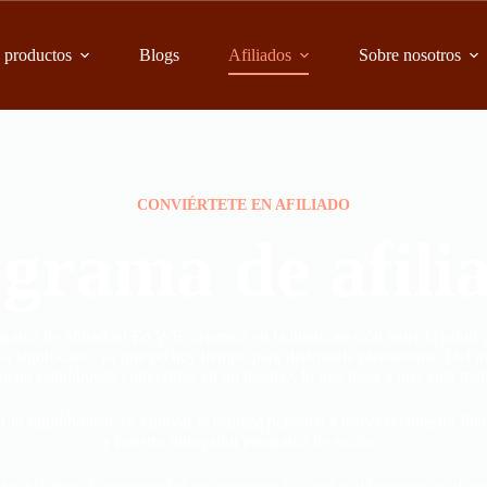
 productos
Blogs
Afiliados
Sobre nosotros
CONVIÉRTETE EN AFILIADO
grama de afili
rama de afiliados! En WE, creemos en la interconexión entre la salud 
 su significado, ya que no hay tiempo para disfrutarla plenamente. Del
ena salud puede convertirse en un desafío, lo que lleva a una vida meno
la salud holística y cultivar la riqueza personal a través de nuestra P
y nuestro innovador programa de socios.
os le ofrece la oportunidad de promover la salud y el bienestar y, al m