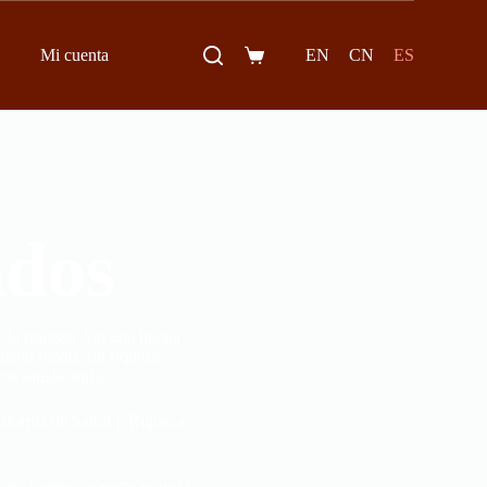
EN
CN
ES
Mi cuenta
ados
y la riqueza. Sin una buena
 mismo modo, sin riqueza,
s satisfactoria.
lataforma de Salud y Riqueza
ismo tiempo, generar riqueza